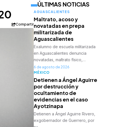
ÚLTIMAS NOTICIAS
G20
AGUASCALIENTES
Maltrato, acoso y
Compartir
novatadas en prepa
militarizada de
Aguascalientes
Exalumno de escuela militarizada
en Aguascalientes denuncia
novatadas, maltrato físico,…
6 de agosto de 2026
MÉXICO
Detienen a Ángel Aguirre
por destrucción y
ocultamiento de
evidencias en el caso
Ayotzinapa
Detienen a Ángel Aguirre Rivero,
exgobernador de Guerrero, por
su…