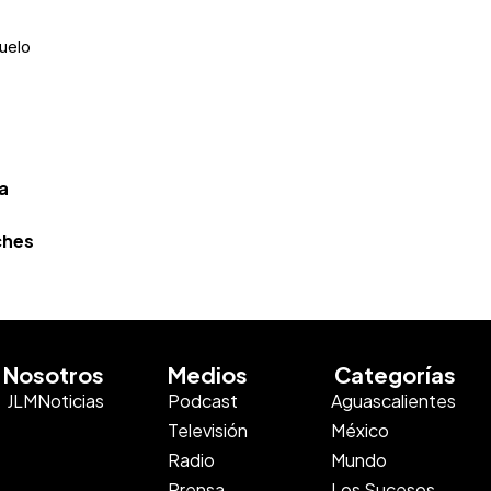
uelo
a
ches
Nosotros
Medios
Categorías
JLMNoticias
Podcast
Aguascalientes
Televisión
México
Radio
Mundo
Prensa
Los Sucesos