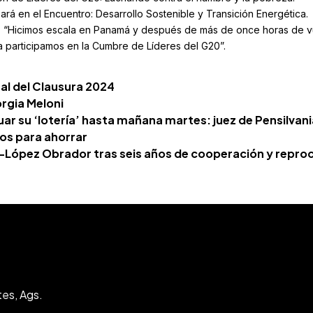
pará en el Encuentro: Desarrollo Sostenible y Transición Energética.
ió: “Hicimos escala en Panamá y después de más de once horas de v
a participamos en la Cumbre de Líderes del G20”.
nal del Clausura 2024
orgia Meloni
uar su ‘lotería’ hasta mañana martes: juez de Pensilvani
jos para ahorrar
t-López Obrador tras seis años de cooperación y repro
tes, Ags.