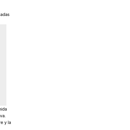
gadas
nida
va.
e y la