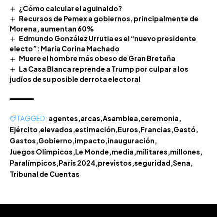
¿Cómo calcular el aguinaldo?
Recursos de Pemex a gobiernos, principalmente de
Morena, aumentan 60%
Edmundo González Urrutia es el “nuevo presidente
electo”: María Corina Machado
Muere el hombre más obeso de Gran Bretaña
La Casa Blanca reprende a Trump por culpar a los
judíos de su posible derrota electoral
TAGGED:
agentes
arcas
Asamblea
ceremonia
Ejército
elevados
estimación
Euros
Francias
Gastó
Gastos
Gobierno
impacto
inauguración
Juegos Olímpicos
Le Monde
media
militares
millones
Paralímpicos
París 2024
previstos
seguridad
Sena
Tribunal de Cuentas