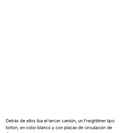
Detrás de ellos iba el tercer camión, un Freightliner tipo
torton, en color blanco y con placas de circulación de
Oaxaca.
Todos ellos iban escoltados por un automóvil BMW 120i,
modelo 2016, en color blanco y con placas de la Ciudad de
México, conducido por Hugo Joaquín, de 42 años, que iba
acompañado de Brandon Alexander, de 23.
En las cuatro unidades de motor los investigadores
encontraron los aceites y lubricantes automotrices robados
así como prendas de publicidad y herramientas; además, a
los cinco individuos se les aseguraron envoltorios con
drogas, principalmente marihuana y crystal.
Por lo anterior, fueron puestos a disposición del agente del
Ministerio Público, que solicitó órdenes de aprehensión en
su contra por el robo en la bodega.
Éstas le fueron concedidas por el juez de Control, por lo que
los cinco detenidos fueron trasladados al CERESO