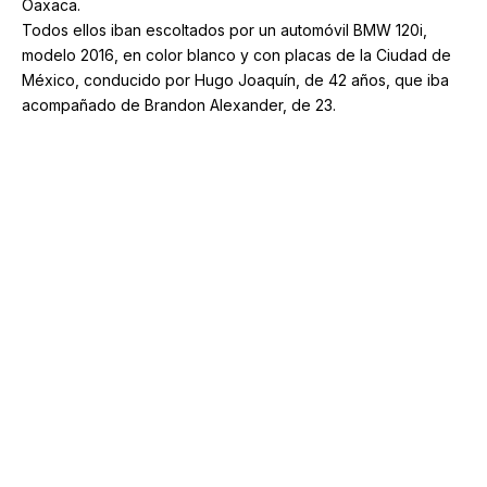
Aguascalientes a disposición del juzgador para que resuelva
su situación legal.
La Fiscalía General del Estado informó que existen otras
carpetas de investigación por otros robos y en las que
algunos de los cinco detenidos figuran como acusados.
Obama cree que Biden debe reconsiderar el futuro de
su candidatura: Washington Post
Día del Maestro en México: entre la vocación, el
reconocimiento y los desafíos vigentes
Aguascalientes es líder Nacional en transparencia en
el manejo de recursos públicos
Notarios públicos darán asesoría gratuita a la
ciudadanía, anuncia Tere Jiménez
Tere Jiménez reafirma su compromiso con las mujeres
emprendedoras
TAGGED:
Aguascalientes
banda de ladrones
Ciudad de México
Ciudad Industrial
grupo delictivo