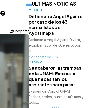
ÚLTIMAS NOTICIAS
de
MÉXICO
Detienen a Ángel Aguirre
por caso de los 43
normalistas de
Compartir
Ayotzinapa
Detienen a Ángel Aguirre Rivero,
exgobernador de Guerrero, por
su…
6 de agosto de 2026
MÉXICO
Se acabaron las trampas
en la UNAM: Esto es lo
que necesitan los
aspirantes para pasar
Examen de Control UNAM:
Fechas, sedes, puntajes mínimos y
todo…