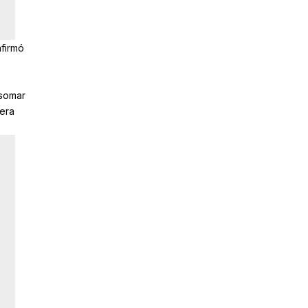
firmó
asomar
nera