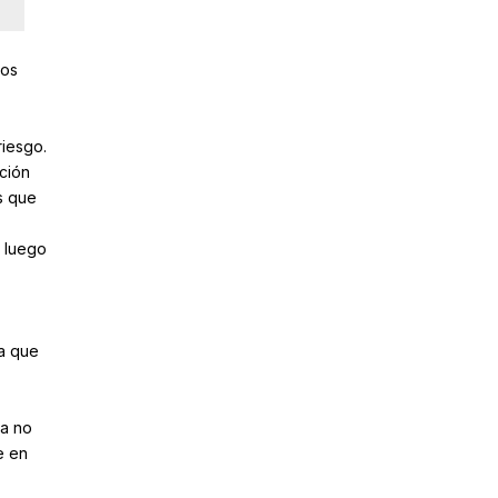
los
riesgo.
ción
s que
 luego
 a que
ha no
e en