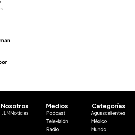
y
os
laman
por
Nosotros
Medios
Categorías
JLMNoticias
Podcast
Aguascalientes
Televisión
México
Radio
Mundo