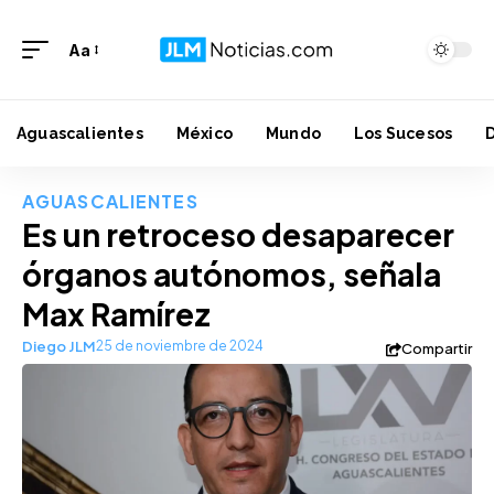
Aa
Aguascalientes
México
Mundo
Los Sucesos
AGUASCALIENTES
Es un retroceso desaparecer
órganos autónomos, señala
Max Ramírez
Diego JLM
25 de noviembre de 2024
Compartir