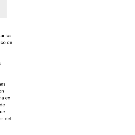
ar los
tico de
s
nas
on
ma en
 de
que
as del