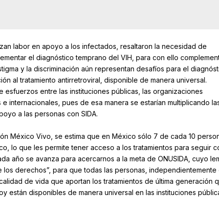
zan labor en apoyo a los infectados, resaltaron la necesidad de
rementar el diagnóstico temprano del VIH, para con ello complement
tigma y la discriminación aún representan desafíos para el diagnós
n al tratamiento antirretroviral, disponible de manera universal.
e esfuerzos entre las instituciones públicas, las organizaciones
 e internacionales, pues de esa manera se estarían multiplicando la
poyo a las personas con SIDA.
ción México Vivo, se estima que en México sólo 7 de cada 10 perso
o, lo que les permite tener acceso a los tratamientos para seguir c
 cada año se avanza para acercarnos a la meta de ONUSIDA, cuyo le
e los derechos”, para que todas las personas, independientemente
calidad de vida que aportan los tratamientos de última generación 
oy están disponibles de manera universal en las instituciones públic