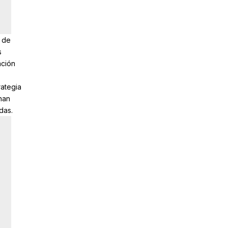
o de
s
ación
rategia
han
das.