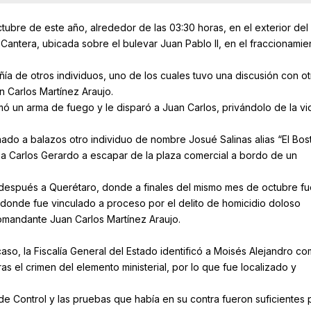
tubre de este año, alrededor de las 03:30 horas, en el exterior del
Cantera, ubicada sobre el bulevar Juan Pablo II, en el fraccionamie
ñía de otros individuos, uno de los cuales tuvo una discusión con ot
n Carlos Martínez Araujo.
mó un arma de fuego y le disparó a Juan Carlos, privándolo de la vi
ado a balazos otro individuo de nombre Josué Salinas alias “El Bost
ó a Carlos Gerardo a escapar de la plaza comercial a bordo de un
 después a Querétaro, donde a finales del mismo mes de octubre fu
 donde fue vinculado a proceso por el delito de homicidio doloso
comandante Juan Carlos Martínez Araujo.
caso, la Fiscalía General del Estado identificó a Moisés Alejandro co
s el crimen del elemento ministerial, por lo que fue localizado y
de Control y las pruebas que había en su contra fueron suficientes 