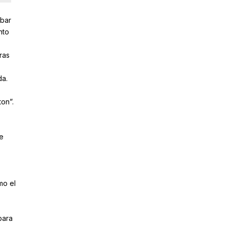
 bar
nto
ras
da.
on”.
e
mo el
para