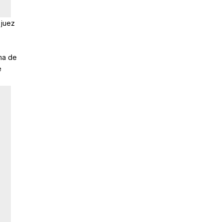
 juez
ma de
e