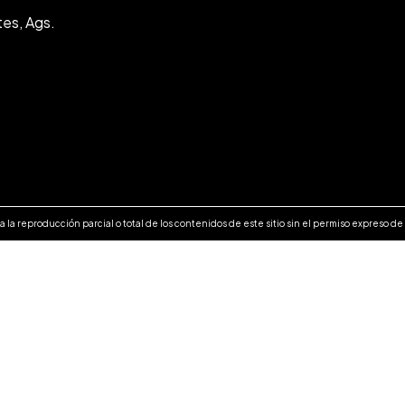
tes, Ags.
 la reproducción parcial o total de los contenidos de este sitio sin el permiso expreso d