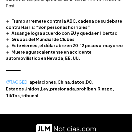
Post.
Trump arremete contra la ABC, cadena de su debate
contra Harris: “Son personas horribles”
Assange logra acuerdo con EU y queda en libertad
Grupos del Mundial de Clubes
Este viernes, el dólar abre en 20.12 pesos al mayoreo
Muere aguascalentense en accidente
automovilístico en Nevada, EE. UU.
TAGGED:
apelaciones
China
datos
DC
Estados Unidos
Ley
presionada
prohíben
Riesgo
TikTok
tribunal