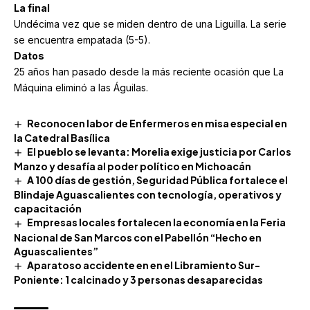
La final
Undécima vez que se miden dentro de una Liguilla. La serie
se encuentra empatada (5-5).
Datos
25 años han pasado desde la más reciente ocasión que La
Máquina eliminó a las Águilas.
Reconocen labor de Enfermeros en misa especial en
la Catedral Basílica
El pueblo se levanta: Morelia exige justicia por Carlos
Manzo y desafía al poder político en Michoacán
A 100 días de gestión, Seguridad Pública fortalece el
Blindaje Aguascalientes con tecnología, operativos y
capacitación
Empresas locales fortalecen la economía en la Feria
Nacional de San Marcos con el Pabellón “Hecho en
Aguascalientes”
Aparatoso accidente en en el Libramiento Sur-
Poniente: 1 calcinado y 3 personas desaparecidas