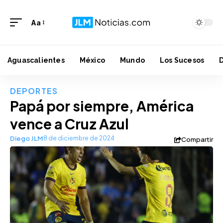
Aa
Aguascalientes
México
Mundo
Los Sucesos
DEPORTES
Papá por siempre, América
vence a Cruz Azul
Diego JLM
8 de diciembre de 2024
Compartir