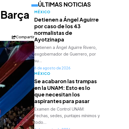
ÚLTIMAS NOTICIAS
 Barça
MÉXICO
Detienen a Ángel Aguirre
por caso de los 43
normalistas de
Compartir
Ayotzinapa
Detienen a Ángel Aguirre Rivero,
exgobernador de Guerrero, por
su…
6 de agosto de 2026
MÉXICO
Se acabaron las trampas
en la UNAM: Esto es lo
que necesitan los
aspirantes para pasar
Examen de Control UNAM:
Fechas, sedes, puntajes mínimos y
todo…