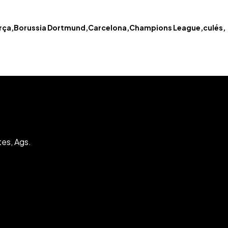
rça
Borussia Dortmund
Carcelona
Champions League
culés
tes, Ags.