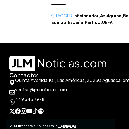
TAGGED:
aficionador
Azulgrana
Ba
Equipo
España
Partido
UEFA
Contacto:
Quinta Avenida 101, Las Américas, 20230 Aguascalien
ventas@jlmnoticias.com
449 343 7978
Al utilizar este sitio, acepta la
Política de