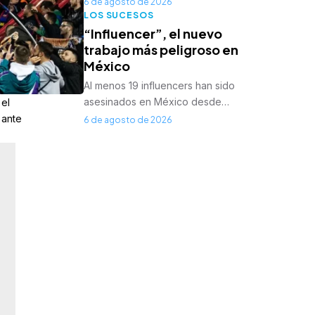
6 de agosto de 2026
LOS SUCESOS
“Influencer”, el nuevo
trabajo más peligroso en
México
Al menos 19 influencers han sido
asesinados en México desde…
 el
 ante
6 de agosto de 2026