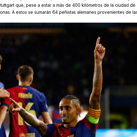
tuttgart que, pese a estar a más de 400 kilómetros de la ciudad de
onas. A estos se sumarán 64 peñistas alemanes provenientes de la