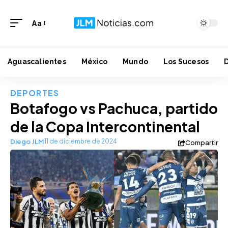
Aa
Aguascalientes
México
Mundo
Los Sucesos
DEPORTES
Botafogo vs Pachuca, partido
de la Copa Intercontinental
Diego JLM
11 de diciembre de 2024
Compartir