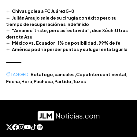
Chivas golea a FC Juárez 5-0
Julián Araujo sale de su cirugía con éxito pero su
tiempo de recuperación es indefinido
“Amanecí triste, pero así es la vida”, dice Xóchitl tras
derrota Azul
México vs. Ecuador: 1% de posibilidad, 99% de fe
América podría perder puntos y su lugar en la Liguilla
TAGGED:
Botafogo
cancales
Copa Intercontinental
Fecha
Hora
Pachuca
Partido
Tuzos