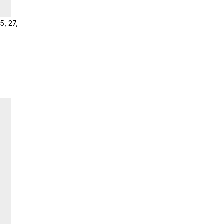
5, 27,
o
s