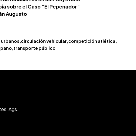
abía sobre el Caso “El Pepenador”
dán Augusto
 urbanos
circulación vehicular
competición atlética
upano
transporte público
tes, Ags.