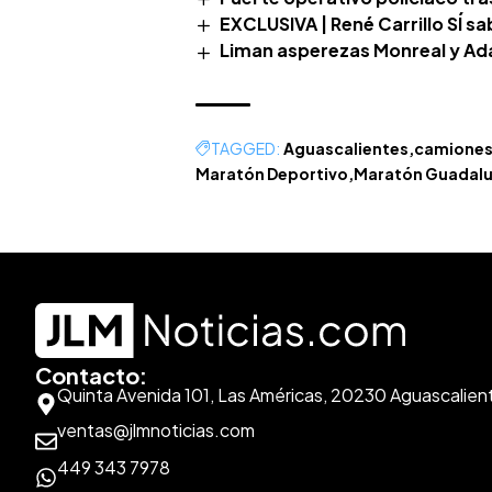
EXCLUSIVA | René Carrillo SÍ s
Liman asperezas Monreal y A
TAGGED:
Aguascalientes
camiones
Maratón Deportivo
Maratón Guadal
Contacto:
Quinta Avenida 101, Las Américas, 20230 Aguascalien
ventas@jlmnoticias.com
449 343 7978