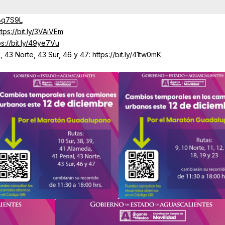
/3Bq7S9L
ttps://bit.ly/3VAiVEm
ps://bit.ly/49ye7Vu
l, 43 Norte, 43 Sur, 46 y 47:
https://bit.ly/41tw0mK