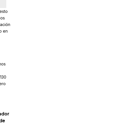
uesto
los
ración
o en
mos
 130
ero
ador
 de