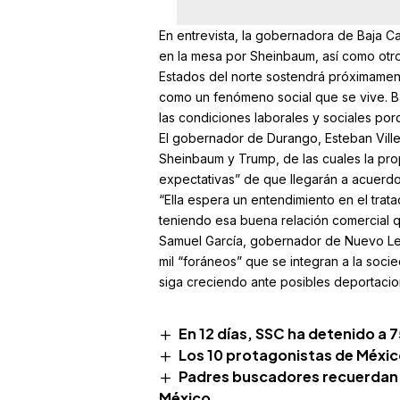
En entrevista, la gobernadora de Baja Cal
en la mesa por Sheinbaum, así como otro
Estados del norte sostendrá próximament
como un fenómeno social que se vive. Ba
las condiciones laborales y sociales por
El gobernador de Durango, Esteban Villeg
Sheinbaum y Trump, de las cuales la pr
expectativas” de que llegarán a acuerdo
“Ella espera un entendimiento en el trat
teniendo esa buena relación comercial q
Samuel García, gobernador de Nuevo Leó
mil “foráneos” que se integran a la soc
siga creciendo ante posibles deportacio
En 12 días, SSC ha detenido a 
Los 10 protagonistas de Méxic
Padres buscadores recuerdan 
México