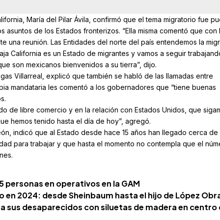
ifornia, María del Pilar Ávila, confirmó que el tema migratorio fue p
s asuntos de los Estados fronterizos. “Ella misma comentó que con 
e una reunión. Las Entidades del norte del país entendemos la mig
ja California es un Estado de migrantes y vamos a seguir trabajand
que son mexicanos bienvenidos a su tierra”, dijo.
as Villarreal, explicó que también se habló de las llamadas entre
opia mandataria les comentó a los gobernadores que “tiene buenas
s.
ado de libre comercio y en la relación con Estados Unidos, que siga
ue hemos tenido hasta el día de hoy”, agregó.
n, indicó que al Estado desde hace 15 años han llegado cerca de
iedad para trabajar y que hasta el momento no contempla que el núm
nes.
75 personas en operativos en la GAM
o en 2024: desde Sheinbaum hasta el hijo de López Obr
a sus desaparecidos con siluetas de madera en centro