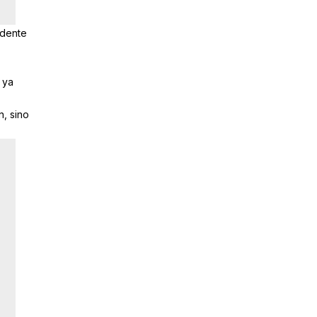
idente
 ya
, sino