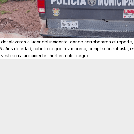
se desplazaron a lugar del incidente, donde corroboraron el reporte,
5 años de edad, cabello negro, tez morena, complexión robusta, es
vestimenta únicamente short en color negro.