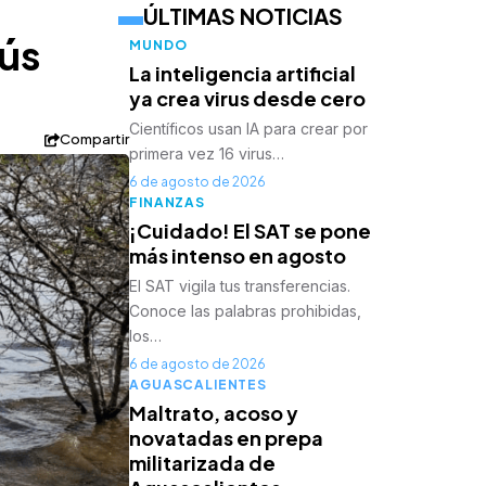
ÚLTIMAS NOTICIAS
sús
MUNDO
La inteligencia artificial
ya crea virus desde cero
Científicos usan IA para crear por
Compartir
primera vez 16 virus…
6 de agosto de 2026
FINANZAS
¡Cuidado! El SAT se pone
más intenso en agosto
El SAT vigila tus transferencias.
Conoce las palabras prohibidas,
los…
6 de agosto de 2026
AGUASCALIENTES
Maltrato, acoso y
novatadas en prepa
militarizada de