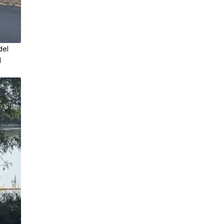
del
l