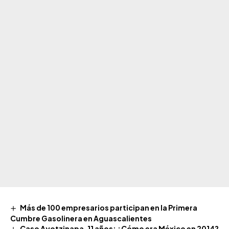
Más de 100 empresarios participan en la Primera
Cumbre Gasolinera en Aguascalientes
Caso Ayotzinapa, 11 años: ¿Cómo era México en 2014?