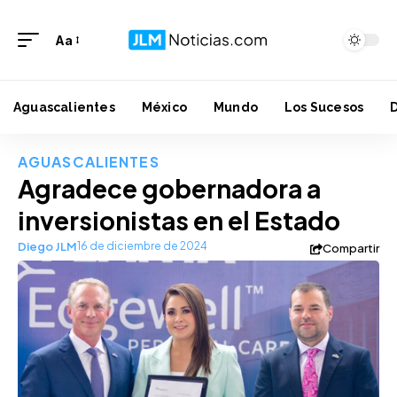
Aa
Aguascalientes
México
Mundo
Los Sucesos
AGUASCALIENTES
Agradece gobernadora a
inversionistas en el Estado
Diego JLM
16 de diciembre de 2024
Compartir