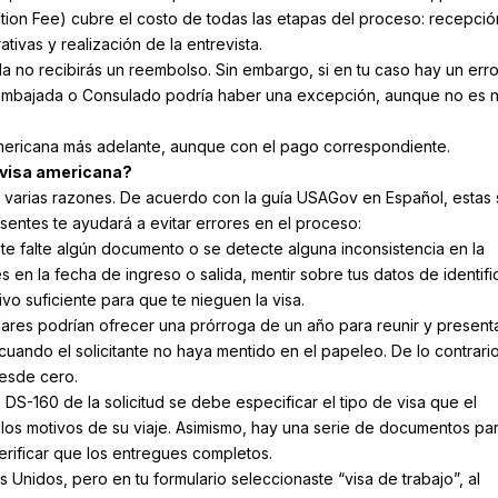
ion Fee) cubre el costo de todas las etapas del proceso: recepció
tivas y realización de la entrevista.
zada no recibirás un reembolso. Sin embargo, si en tu caso hay un erro
la Embajada o Consulado podría haber una excepción, aunque no es 
a americana más adelante, aunque con el pago correspondiente.
 visa americana?
r varias razones. De acuerdo con la guía USAGov en Español, estas
sentes te ayudará a evitar errores en el proceso:
 falte algún documento o se detecte alguna inconsistencia en la
en la fecha de ingreso o salida, mentir sobre tus datos de identifi
vo suficiente para que te nieguen la visa.
lares podrían ofrecer una prórroga de un año para reunir y present
ando el solicitante no haya mentido en el papeleo. De lo contrario
desde cero.
io DS-160 de la solicitud se debe especificar el tipo de visa que el
n los motivos de su viaje. Asimismo, hay una serie de documentos pa
erificar que los entregues completos.
s Unidos, pero en tu formulario seleccionaste “visa de trabajo”, al