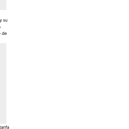
y su
a
o de
arifa