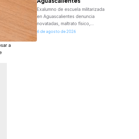
Aguascalientes
Exalumno de escuela militarizada
en Aguascalientes denuncia
novatadas, maltrato físico,…
6 de agosto de 2026
sar a
e