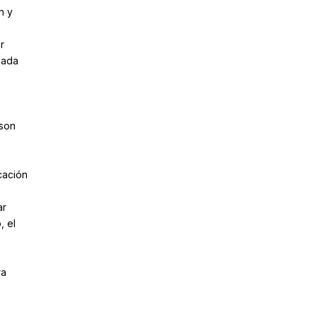
n y
r
nada
 son
cación
ar
, el
ra