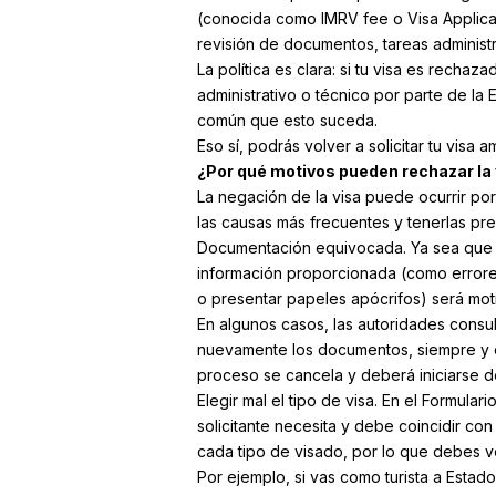
(conocida como lMRV fee o Visa Applicat
revisión de documentos, tareas administra
La política es clara: si tu visa es recha
administrativo o técnico por parte de 
común que esto suceda.
Eso sí, podrás volver a solicitar tu vis
¿Por qué motivos pueden rechazar la
La negación de la visa puede ocurrir po
las causas más frecuentes y tenerlas pre
Documentación equivocada. Ya sea que te
información proporcionada (como errores 
o presentar papeles apócrifos) será moti
En algunos casos, las autoridades consu
nuevamente los documentos, siempre y cu
proceso se cancela y deberá iniciarse 
Elegir mal el tipo de visa. En el Formular
solicitante necesita y debe coincidir co
cada tipo de visado, por lo que debes v
Por ejemplo, si vas como turista a Estado