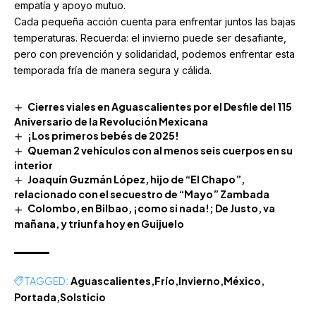
empatía y apoyo mutuo.
Cada pequeña acción cuenta para enfrentar juntos las bajas
temperaturas. Recuerda: el invierno puede ser desafiante,
pero con prevención y solidaridad, podemos enfrentar esta
temporada fría de manera segura y cálida.
Cierres viales en Aguascalientes por el Desfile del 115
Aniversario de la Revolución Mexicana
¡Los primeros bebés de 2025!
Queman 2 vehículos con al menos seis cuerpos en su
interior
Joaquín Guzmán López, hijo de “El Chapo”,
relacionado con el secuestro de “Mayo” Zambada
Colombo, en Bilbao, ¡como si nada!; De Justo, va
mañana, y triunfa hoy en Guijuelo
TAGGED:
Aguascalientes
Frío
Invierno
México
Portada
Solsticio