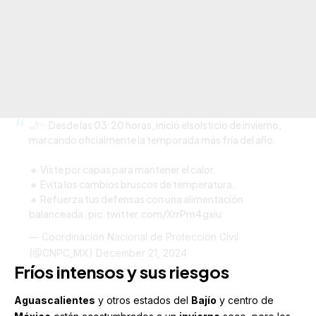
🌙✨ Desde las 03:20 horas, inició elsolsticio de invierno,
marcando oficialmente la temporada más fría del año.
🔸 Viste por capas para mantener el calor.
🔸 Evita los cambios bruscos de temperatura.
🔸 Refuerza tus defensas con una alimentación
balanceada.
pic.twitter.com/XrrPm4gxiu
— Coordinación Nacional de Protección Civil
(@CNPC_MX)
December 21, 2024
Fríos intensos y sus riesgos
Aguascalientes
y otros estados del
Bajío
y centro de