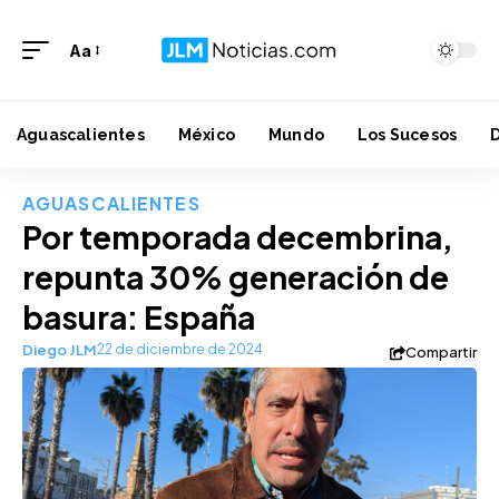
Aa
Aguascalientes
México
Mundo
Los Sucesos
AGUASCALIENTES
Por temporada decembrina,
repunta 30% generación de
basura: España
Diego JLM
22 de diciembre de 2024
Compartir