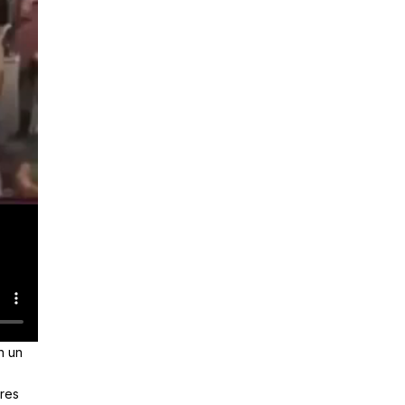
n un
res