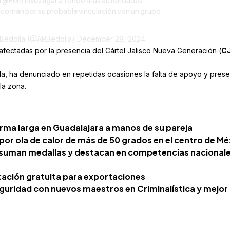
a
@FGR
investigar a fondo a las autoridades
comán por su probable vinculación con un grupo
 Bedolla (@ARBedolla)
December 28, 2024
fectadas por la presencia del Cártel Jalisco Nueva Generación (
C
a, ha denunciado en repetidas ocasiones la falta de apoyo y prese
la zona.
arma larga en Guadalajara a manos de su pareja
por ola de calor de más de 50 grados en el centro de Mé
suman medallas y destacan en competencias nacionale
tación gratuita para exportaciones
eguridad con nuevos maestros en Criminalística y mejor