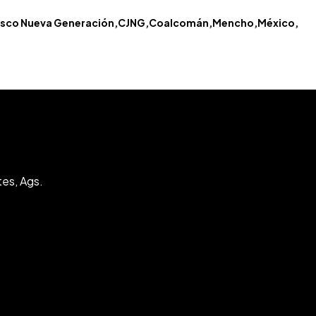
lisco Nueva Generación
CJNG
Coalcomán
Mencho
México
tes, Ags.