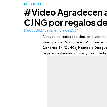
MÉXICO
#Video Agradecen au
CJNG por regalos de
27 de diciembre de 2024
Diego JLM
A través de redes sociales, este vierne
municipio de
Coalcomán
,
Michoacán
,
Generación
(
CJNG
),
Nemesio Osegue
regalos destinados a niñas y niños de l