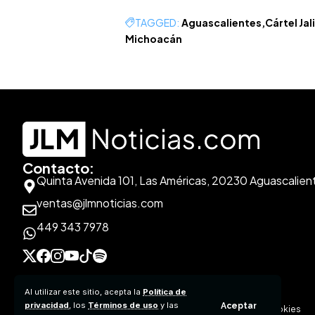
TAGGED:
Aguascalientes
Cártel Ja
Michoacán
Contacto:
Quinta Avenida 101, Las Américas, 20230 Aguascalien
ventas@jlmnoticias.com
449 343 7978
Al utilizar este sitio, acepta la
Política de
privacidad
, los
Términos de uso
y las
Aceptar
Aviso de Privacidad
Políticas de Contenido
Políticas de Cookies