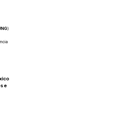
JNG
)
ncia
xico
s e