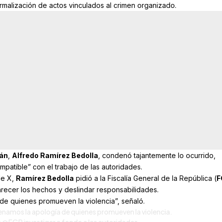
rmalización de actos vinculados al crimen organizado.
án
,
Alfredo Ramírez Bedolla
, condenó tajantemente lo ocurrido,
mpatible” con el trabajo de las autoridades.
de X,
Ramírez Bedolla
pidió a la Fiscalía General de la República (
F
arecer los hechos y deslindar responsabilidades.
e quienes promueven la violencia”, señaló.
namos la apología de quienes promueven la violencia.