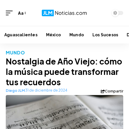
Aa
Aguascalientes
México
Mundo
Los Sucesos
MUNDO
Nostalgia de Año Viejo: cómo
la música puede transformar
tus recuerdos
Diego JLM
31 de diciembre de 2024
Compartir