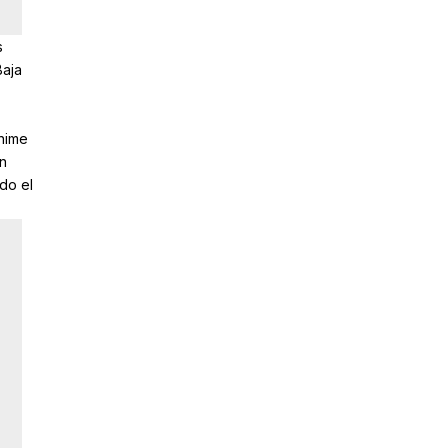
s
Baja
nime
n
do el