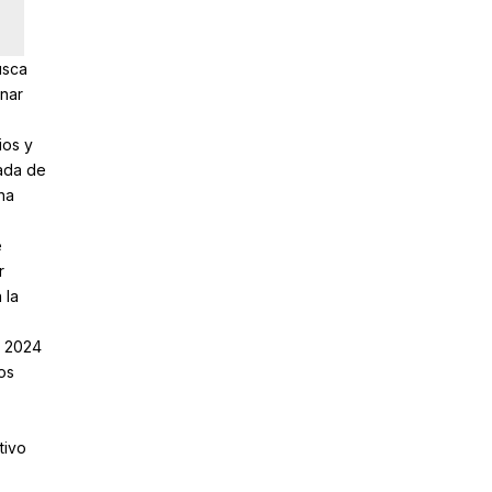
usca
inar
ios y
nada de
ha
e
r
 la
a 2024
os
tivo