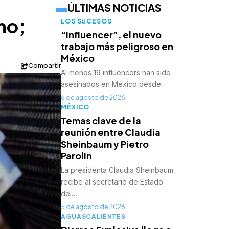
ÚLTIMAS NOTICIAS
mo;
LOS SUCESOS
“Influencer”, el nuevo
trabajo más peligroso en
México
Compartir
Al menos 19 influencers han sido
asesinados en México desde…
6 de agosto de 2026
MÉXICO
Temas clave de la
reunión entre Claudia
Sheinbaum y Pietro
Parolin
La presidenta Claudia Sheinbaum
recibe al secretario de Estado
del…
5 de agosto de 2026
AGUASCALIENTES