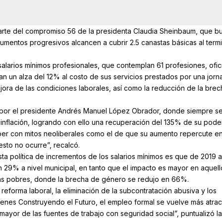
parte del compromiso 56 de la presidenta Claudia Sheinbaum, que b
umentos progresivos alcancen a cubrir 2.5 canastas básicas al term
alarios mínimos profesionales, que contemplan 61 profesiones, ofic
an un alza del 12% al costo de sus servicios prestados por una jor
ejora de las condiciones laborales, así como la reducción de la brec
o por el presidente Andrés Manuel López Obrador, donde siempre s
a inflación, logrando con ello una recuperación del 135% de su pode
er con mitos neoliberales como el de que su aumento repercute en
sto no ocurre”, recalcó.
ta política de incrementos de los salarios mínimos es que de 2019 
n 29% a nivel municipal, en tanto que el impacto es mayor en aquell
ás pobres, donde la brecha de género se redujo en 66%.
reforma laboral, la eliminación de la subcontratación abusiva y los
enes Construyendo el Futuro, el empleo formal se vuelve más atrac
mayor de las fuentes de trabajo con seguridad social”, puntualizó la