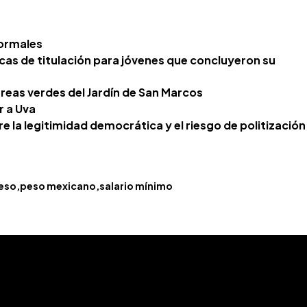
ormales
cas de titulación para jóvenes que concluyeron su
áreas verdes del Jardín de San Marcos
r a Uva
tre la legitimidad democrática y el riesgo de politización
eso
peso mexicano
salario mínimo