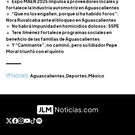
Expo MAEN 2025 impulsa a proveedores locales y
fortalece la industria automotriz en Aguascalientes
“Que no los engañen, porque sí ha habido foros”:
Nora Ruvalcaba ante el bloqueo en Aguascalientes
No habrá impunidad en homicidios dolosos: SSPE
Tere Jiménez fortalece programas sociales en
beneficio de las familias de Aguascalientes
Y “Caminante”, no caminó, pero su lidiador Pepe
Moral triunfó con el quinto
TAGGED:
Aguascalientes
Deportes
México