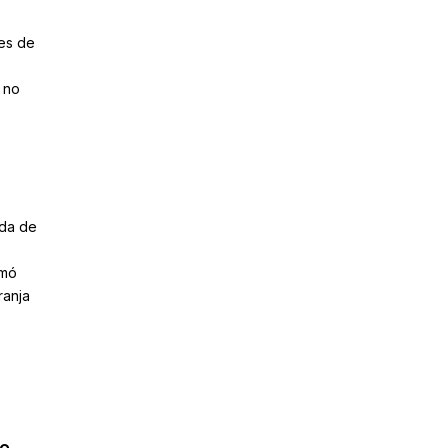
res de
 no
eda de
rmó
ranja
ío