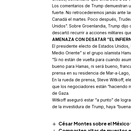
Los comentarios de Trump demuestran un
fuerte. No retrocederemos jamás ante las
Canadá el martes. Poco después, Trudea
Unidos”. Sobre Groenlandia, Trump dijo 
descartó recurrir a acciones militares que
AMENAZA CON DESATAR “EL INFIERN
El presidente electo de Estados Unidos,
Medio Oriente” si el grupo islamista Ham
“Si no están de vuelta para cuando asuma
bueno para Hamas, ni será bueno, franca
prensa en su residencia de Mar-a-Lago, 
En la rueda de prensa, Steve Witkoff, e
que los negociadores están “haciendo mu
de Gaza.
Witkoff aseguró estar “a punto” de logr
de la investidura de Trump, haya “buenas
César Montes sobre el México 
Comparten altar de muertos en 