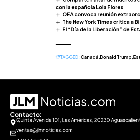
con la española Lola Flores
OEA convoca reunión extraord
The New York Times critica a B
El “Día de la Liberación” de 
TAGGED:
Canadá
Donald Trump
Es
Contacto:
Quinta Avenida 101, Las Américas, 20230 Aguascalien
ventas@jlmnoticias.com