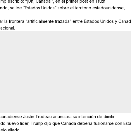
p escribió: “¡Oh, Canadá!”, en el primer post en Truth
ndo, se lee “Estados Unidos” sobre el territorio estadounidense,
ar la frontera “artificialmente trazada” entre Estados Unidos y Cana
acional.
 canadiense Justin Trudeau anunciara su intención de dimitir
gido nuevo líder, Trump dijo que Canadá debería fusionarse con Est
ejo aliado.