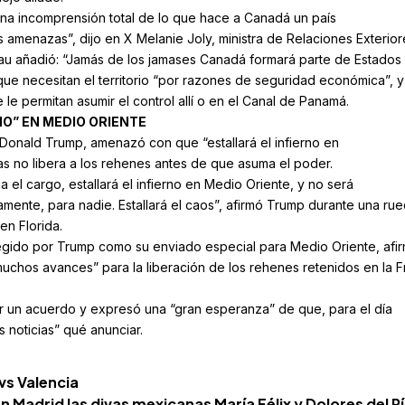
a incomprensión total de lo que hace a Canadá un país
 amenazas”, dijo en X Melanie Joly, ministra de Relaciones Exterio
u añadió: “Jamás de los jamases Canadá formará parte de Estados
que necesitan el territorio “por razones de seguridad económica”, y
 le permitan asumir el control allí o en el Canal de Panamá.
O” EN MEDIO ORIENTE
 Donald Trump, amenazó con que “estallará el infierno en
as no libera a los rehenes antes de que asuma el poder.
 el cargo, estallará el infierno en Medio Oriente, y no será
mente, para nadie. Estallará el caos”, afirmó Trump durante una ru
en Florida.
legido por Trump como su enviado especial para Medio Oriente, afi
chos avances” para la liberación de los rehenes retenidos en la F
ar un acuerdo y expresó una “gran esperanza” de que, para el día
 noticias” qué anunciar.
vs Valencia
Madrid las divas mexicanas María Félix y Dolores del R