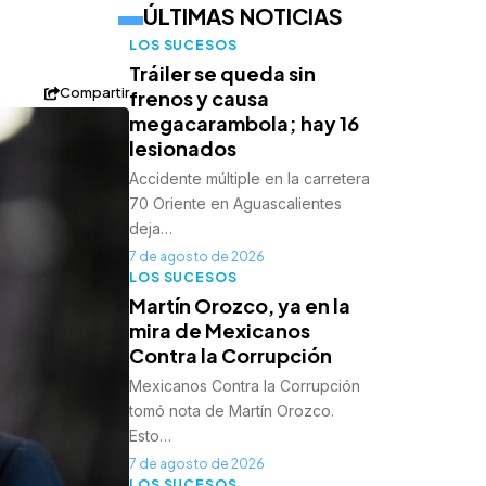
ÚLTIMAS NOTICIAS
LOS SUCESOS
Tráiler se queda sin
Compartir
frenos y causa
megacarambola; hay 16
lesionados
Accidente múltiple en la carretera
70 Oriente en Aguascalientes
deja…
7 de agosto de 2026
LOS SUCESOS
Martín Orozco, ya en la
mira de Mexicanos
Contra la Corrupción
Mexicanos Contra la Corrupción
tomó nota de Martín Orozco.
Esto…
7 de agosto de 2026
LOS SUCESOS