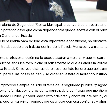
retario de Seguridad Pública Municipal, a convertirse en secretario
l hipotético caso que dicha dependencia quede acéfala con el rele
ía General del Estado.
tal lo respalda para ocupar esta importante encomienda, no obstante
ra abocado a su trabajo dentro de la Policía Municipal y a mantene
ema profesional quién no lo puede aspirar a mejorar y que mi carrer
hos años me tocó iniciar prácticamente lo que es ahora la Policía
ca Estatal. Si me veo distinguido en ese sentido tendré que aplicar
n, pero si las cosas se dan y se ordenan, estaré cumpliendo instruc
 compromiso siempre ha sido el tema de la seguridad pública “y agr
mo jefa mía, como presidenta municipal, la confianza que me dio p
ridad Pública y poder sacar esto adelante y ahora mi jefe actual, el
, que en su primer período me distinguió con esa confianza y ahor