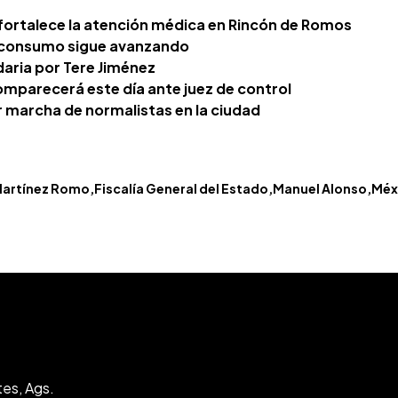
fortalece la atención médica en Rincón de Romos
s consumo sigue avanzando
aria por Tere Jiménez
omparecerá este día ante juez de control
r marcha de normalistas en la ciudad
Martínez Romo
Fiscalía General del Estado
Manuel Alonso
Méx
tes, Ags.