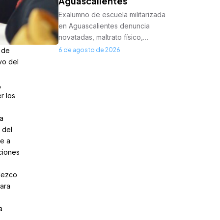
Aguascalientes
Exalumno de escuela militarizada
en Aguascalientes denuncia
novatadas, maltrato físico,…
 de
6 de agosto de 2026
vo del
,
r los
a
 del
me a
ciones
adezco
ara
a