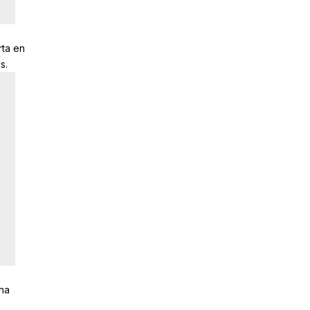
rta en
s.
una