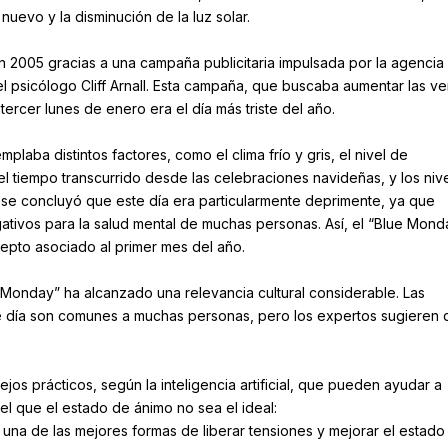
uevo y la disminución de la luz solar.
n 2005 gracias a una campaña publicitaria impulsada por la agencia
el psicólogo Cliff Arnall. Esta campaña, que buscaba aumentar las ve
tercer lunes de enero era el día más triste del año.
plaba distintos factores, como el clima frío y gris, el nivel de
l tiempo transcurrido desde las celebraciones navideñas, y los niv
, se concluyó que este día era particularmente deprimente, ya que
tivos para la salud mental de muchas personas. Así, el “Blue Mond
epto asociado al primer mes del año.
 Monday” ha alcanzado una relevancia cultural considerable. Las
 día son comunes a muchas personas, pero los expertos sugieren 
os prácticos, según la inteligencia artificial, que pueden ayudar a
 el que el estado de ánimo no sea el ideal:
 es una de las mejores formas de liberar tensiones y mejorar el estado