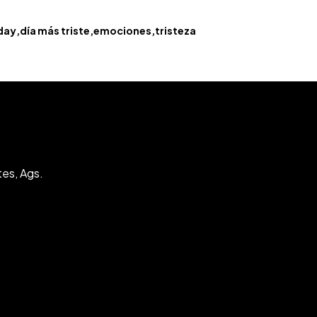
day
día más triste
emociones
tristeza
tes, Ags.