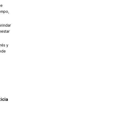
de
iempo,
rindar
nestar
rés y
uede
icia