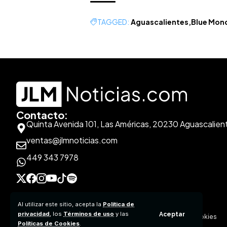
TAGGED:
Aguascalientes
Blue Mon
Contacto:
Quinta Avenida 101, Las Américas, 20230 Aguascalien
ventas@jlmnoticias.com
449 343 7978
Al utilizar este sitio, acepta la
Política de
privacidad
, los
Términos de uso
y las
Aceptar
Aviso de Privacidad
Políticas de Contenido
Políticas de Cookies
Políticas de Cookies
.