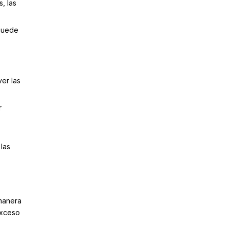
, las
 puede
er las
r
 las
 manera
exceso