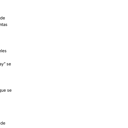
 de
ntas
eles
ay” se
que se
 de