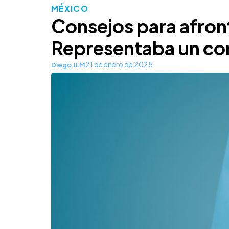
MÉXICO
Consejos para afron
Representaba un con
21 de enero de 2025
Diego JLM