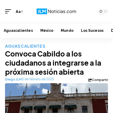
Aa
Aguascalientes
México
Mundo
Los Sucesos
AGUASCALIENTES
Convoca Cabildo a los
ciudadanos a integrarse a la
próxima sesión abierta
Diego JLM
5 de febrero de 2025
Compartir