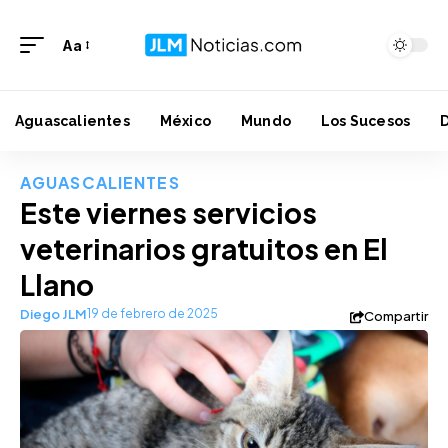
Aa
Aguascalientes
México
Mundo
Los Sucesos
AGUASCALIENTES
Este viernes servicios
veterinarios gratuitos en El
Llano
Diego JLM
19 de febrero de 2025
Compartir