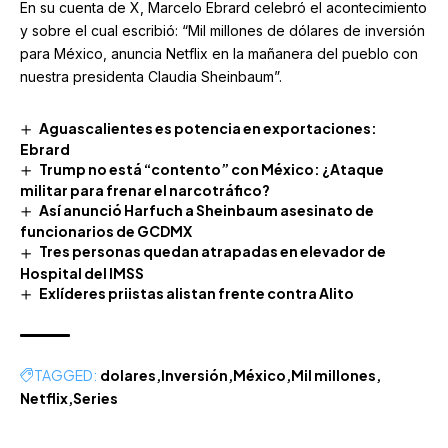
En su cuenta de X, Marcelo Ebrard celebró el acontecimiento
y sobre el cual escribió: “Mil millones de dólares de inversión
para México, anuncia Netflix en la mañanera del pueblo con
nuestra presidenta Claudia Sheinbaum”.
Aguascalientes es potencia en exportaciones:
Ebrard
Trump no está “contento” con México: ¿Ataque
militar para frenar el narcotráfico?
Así anunció Harfuch a Sheinbaum asesinato de
funcionarios de GCDMX
Tres personas quedan atrapadas en elevador de
Hospital del IMSS
Exlíderes priistas alistan frente contra Alito
TAGGED:
dolares
Inversión
México
Mil millones
Netflix
Series