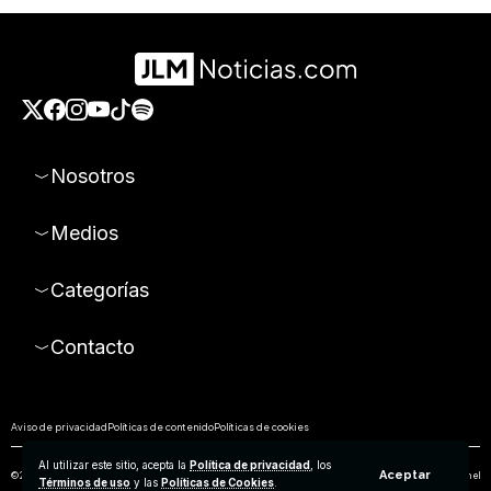
Nosotros
Medios
Categorías
Contacto
Aviso de privacidad
Políticas de contenido
Políticas de cookies
Al utilizar este sitio, acepta la
Política de privacidad
, los
Aceptar
© 2026 Todos los derechos reservados. Prohibida la reproducción parcial o total de los contenidos de este sitio sin el
Términos de uso
y las
Políticas de Cookies
.
permiso expreso de Empresa Editorial de Aguascalientes S.A de C.V