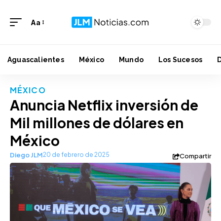
Aa
Aguascalientes
México
Mundo
Los Sucesos
MÉXICO
Anuncia Netflix inversión de
Mil millones de dólares en
México
Diego JLM
20 de febrero de 2025
Compartir