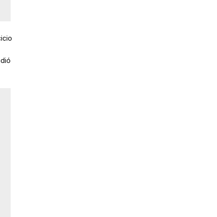
icio
idió