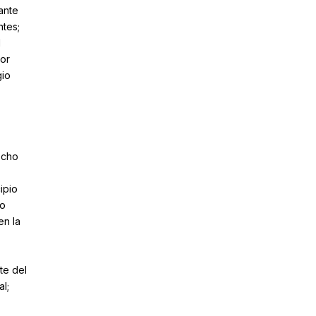
ante
ntes;
l
or
gio
echo
ipio
zo
en la
te del
l;