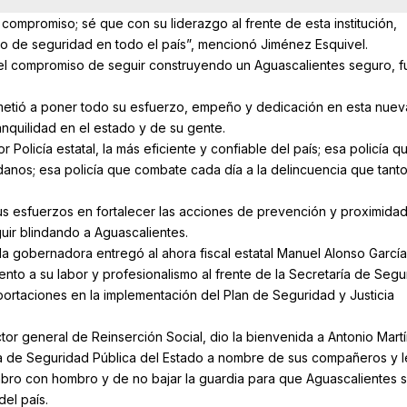
compromiso; sé que con su liderazgo al frente de esta institución,
o de seguridad en todo el país”, mencionó Jiménez Esquivel.
 el compromiso de seguir construyendo un Aguascalientes seguro, f
etió a poner todo su esfuerzo, empeño y dedicación en esta nuev
anquilidad en el estado y de su gente.
Policía estatal, la más eficiente y confiable del país; esa policía q
nos; esa policía que combate cada día a la delincuencia que tant
us esfuerzos en fortalecer las acciones de prevención y proximida
guir blindando a Aguascalientes.
a gobernadora entregó al ahora fiscal estatal Manuel Alonso García,
ento a su labor y profesionalismo al frente de la Secretaría de Segu
portaciones en la implementación del Plan de Seguridad y Justicia
tor general de Reinserción Social, dio la bienvenida a Antonio Mart
ía de Seguridad Pública del Estado a nombre de sus compañeros y l
bro con hombro y de no bajar la guardia para que Aguascalientes s
el país.