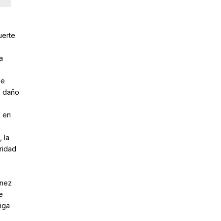
uerte
a
ue
o daño
d en
 la
ridad
ínez
e
iga