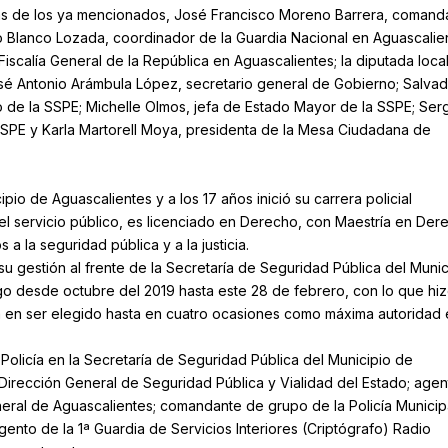
ás de los ya mencionados, José Francisco Moreno Barrera, comand
o Blanco Lozada, coordinador de la Guardia Nacional en Aguascalie
iscalía General de la República en Aguascalientes; la diputada loca
sé Antonio Arámbula López, secretario general de Gobierno; Salvad
o de la SSPE; Michelle Olmos, jefa de Estado Mayor de la SSPE; Ser
SSPE y Karla Martorell Moya, presidenta de la Mesa Ciudadana de
io de Aguascalientes y a los 17 años inició su carrera policial
l servicio público, es licenciado en Derecho, con Maestría en Der
a la seguridad pública y a la justicia.
u gestión al frente de la Secretaría de Seguridad Pública del Munic
o desde octubre del 2019 hasta este 28 de febrero, con lo que hi
ra en ser elegido hasta en cuatro ocasiones como máxima autoridad 
Policía en la Secretaría de Seguridad Pública del Municipio de
 Dirección General de Seguridad Pública y Vialidad del Estado; agen
neral de Aguascalientes; comandante de grupo de la Policía Municipa
to de la 1ª Guardia de Servicios Interiores (Criptógrafo) Radio