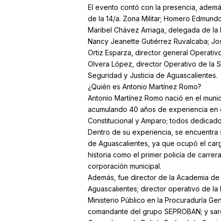
El evento contó con la presencia, adem
de la 14/a. Zona Militar; Homero Edmund
Maribel Chávez Arriaga, delegada de la F
Nancy Jeanette Gutiérrez Ruvalcaba; Jo
Ortiz Esparza, director general Operativ
Olvera López, director Operativo de la 
Seguridad y Justicia de Aguascalientes.
¿Quién es Antonio Martínez Romo?
Antonio Martínez Romo nació en el municip
acumulando 40 años de experiencia en e
Constitucional y Amparo; todos dedicados 
Dentro de su experiencia, se encuentra s
de Aguascalientes, ya que ocupó el carg
historia como el primer policía de carre
corporación municipal.
Además, fue director de la Academia de 
Aguascalientes; director operativo de la
Ministerio Público en la Procuraduría Ge
comandante del grupo SEPROBAN; y sargen