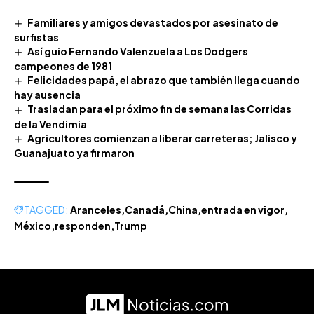
Familiares y amigos devastados por asesinato de
surfistas
Así guio Fernando Valenzuela a Los Dodgers
campeones de 1981
Felicidades papá, el abrazo que también llega cuando
hay ausencia
Trasladan para el próximo fin de semana las Corridas
de la Vendimia
Agricultores comienzan a liberar carreteras; Jalisco y
Guanajuato ya firmaron
TAGGED:
Aranceles
Canadá
China
entrada en vigor
México
responden
Trump