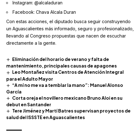
Instagram:
@alcaladuran
Facebook: Chava Alcala Duran
Con estas acciones, el diputado busca seguir construyendo
un Aguascalientes más informado, seguro y profesionalizado,
llevando al Congreso propuestas que nacen de escuchar
directamente a la gente.
Eliminación del horario de verano y falta de
mantenimiento, principales causas de apagones
Leo Montañez visita Centros de Atención Integral
para el Adulto Mayor
“A mí no me va a temblar la mano”: Manuel Alonso
García
Corta oreja el novillero mexicano Bruno Aloi en su
debut en Santander
Tere Jiménez y Martí Batres supervisan proyectos de
salud del ISSSTE en Aguascalientes