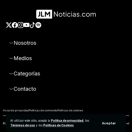
Nosotros
Medios
Categorías
Contacto
Aviso de privacidad
Políticas de contenido
Políticas de cookies
Al utilizar este sitio, acepta la
Política de privacidad
, los
Aceptar
© 2026 Todos los derechos reservados. Prohibida la reproducción parcial o total de los contenidos de este sitio sin el
Términos de uso
y las
Políticas de Cookies
.
permiso expreso de Empresa Editorial de Aguascalientes S.A de C.V