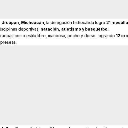
n
Uruapan, Michoacán
, la delegación hidrocálida logró
21 medalla
disciplinas deportivas:
natación, atletismo y basquetbol
.
 pruebas como estilo libre, mariposa, pecho y dorso, logrando
12 or
 preseas.