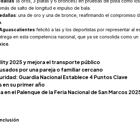
dallas
(8 oros, 3 platas y 6 bronces) en pruebas de pista como los
más de salto de longitud e impulso de bala.
edallas
: una de oro y una de bronce, reafirmando el compromiso 
o
.
e Aguascalientes
felicitó a las y los deportistas por representar al 
ntrega en esta competencia nacional, que ya se consolida como un
xico
.
lity 2025 y mejora el transporte público
ausados por una pareja o familiar cercano
ridad: Guardia Nacional Establece 4 Puntos Clave
s en su primer año
 en el Palenque de la Feria Nacional de San Marcos 202
inclusión