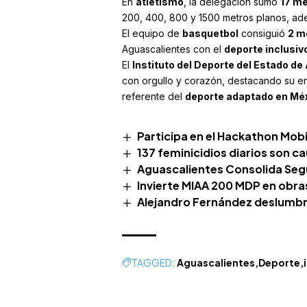
En
atletismo
, la delegación sumó
17 me
200, 400, 800 y 1500 metros planos, ade
El equipo de
basquetbol
consiguió
2 m
Aguascalientes con el
deporte inclusiv
El
Instituto del Deporte del Estado d
con orgullo y corazón, destacando su e
referente del
deporte adaptado en Mé
Participa en el Hackathon Mobi
137 feminicidios diarios son c
Aguascalientes Consolida Segu
Invierte MIAA 200 MDP en obra
Alejandro Fernández deslumbra
TAGGED:
Aguascalientes
Deporte