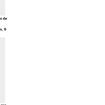
s de
os
,
6