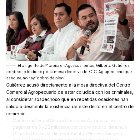
El dirigente de Morena en Aguascalientes, Gilberto Gutiérrez
contradijo lo dicho por la mesa directiva del C. C. Agrupecuario que
asegura, no hay “cobro de piso”.
Gutiérrez acusó directamente a la mesa directiva del Centro
Comercial Agropecuario de estar coludida con los criminales,
al considerar sospechoso que en repetidas ocasiones han
salido a desmentir la existencia de este delito en el centro de
comercio.
Comerciantes del Centro Comercial Agropecuario
pagan entre 5 y 22 mil pesos por cobro de piso, denunció
Gilberto Gutiérrez, dirigente local de Morena. Asegura
que 35 locatarios han reportado el hecho y acusa a la