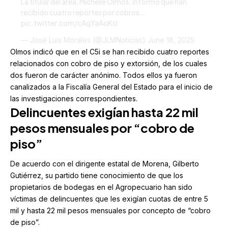
La titular del área, Michelle Olmos, informó que han
recibido cuatro reportes por cobros…
pic.twitter.com/cAqYaAoKsI
— José Luis Morales (@JLMNoticias)
June 18, 2025
Olmos indicó que en el C5i se han recibido cuatro reportes
relacionados con cobro de piso y extorsión, de los cuales
dos fueron de carácter anónimo. Todos ellos ya fueron
canalizados a la Fiscalía General del Estado para el inicio de
las investigaciones correspondientes.
Delincuentes exigían hasta 22 mil
pesos mensuales por “cobro de
piso”
De acuerdo con el dirigente estatal de Morena, Gilberto
Gutiérrez, su partido tiene conocimiento de que los
propietarios de bodegas en el Agropecuario han sido
víctimas de delincuentes que les exigían cuotas de entre 5
mil y hasta 22 mil pesos mensuales por concepto de “cobro
de piso”.