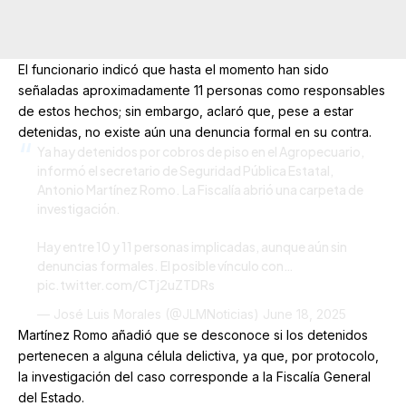
El funcionario indicó que hasta el momento han sido
señaladas aproximadamente 11 personas como responsables
de estos hechos; sin embargo, aclaró que, pese a estar
detenidas, no existe aún una denuncia formal en su contra.
Ya hay detenidos por cobros de piso en el Agropecuario,
informó el secretario de Seguridad Pública Estatal,
Antonio Martínez Romo. La Fiscalía abrió una carpeta de
investigación.
Hay entre 10 y 11 personas implicadas, aunque aún sin
denuncias formales. El posible vínculo con…
pic.twitter.com/CTj2uZTDRs
— José Luis Morales (@JLMNoticias)
June 18, 2025
Martínez Romo añadió que se desconoce si los detenidos
pertenecen a alguna célula delictiva, ya que, por protocolo,
la investigación del caso corresponde a la Fiscalía General
del Estado.