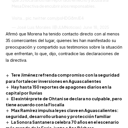
Mesa Directiva de encubrir a los responsables.
Visita…
pic.twitter.com/psHDG8mJE4
— José Luis Morales (@JLMNoticias)
June 18, 2025
Afirmó que Morena ha tenido contacto directo con al menos
35 comerciantes del lugar, quienes les han manifestado su
preocupación y compartido sus testimonios sobre la situación
que enfrentan, lo que, dijo, contradice las declaraciones de
la directiva.
Tere Jiménez refrenda compromiso con la seguridad
para fortalecer inversiones en Aguascalientes
Hay hasta 150 reportes de apagones diarios en la
capital por lluvias
El exintérprete de Ohtani se declara no culpable, pero
tiene acuerdo con la Fiscalía
Max Ramírez impulsa leyes clave en Aguascalientes:
seguridad, desarrollo urbano y protección familiar
La Sonora Santanera celebra 70 años en el escenario