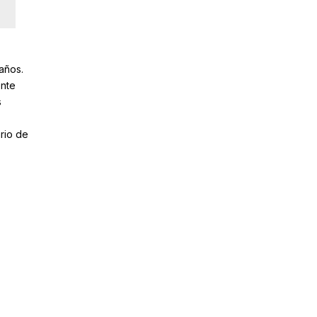
 años.
ente
s
rio de