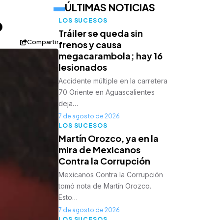
ÚLTIMAS NOTICIAS
o
LOS SUCESOS
Tráiler se queda sin
Compartir
frenos y causa
megacarambola; hay 16
lesionados
Accidente múltiple en la carretera
70 Oriente en Aguascalientes
deja…
7 de agosto de 2026
LOS SUCESOS
Martín Orozco, ya en la
mira de Mexicanos
Contra la Corrupción
Mexicanos Contra la Corrupción
tomó nota de Martín Orozco.
Esto…
7 de agosto de 2026
LOS SUCESOS