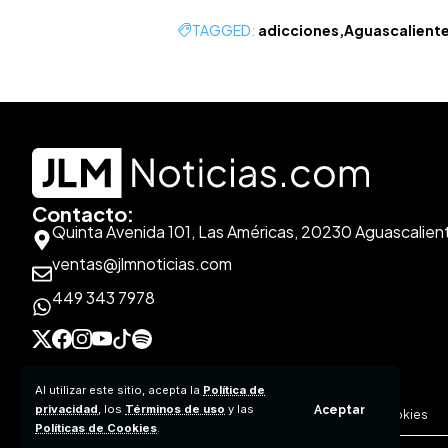
TAGGED:
adicciones
Aguascalient
Contacto:
Quinta Avenida 101, Las Américas, 20230 Aguascalien
ventas@jlmnoticias.com
449 343 7978
Al utilizar este sitio, acepta la
Política de
privacidad
, los
Términos de uso
y las
Aceptar
Aviso de Privacidad
Políticas de Contenido
Políticas de Cookies
Políticas de Cookies
.