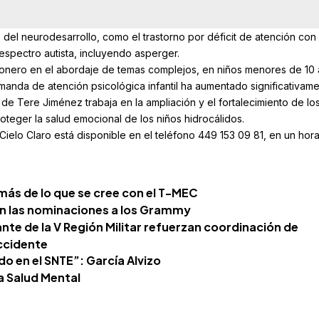
 del neurodesarrollo, como el trastorno por déficit de atención con
 espectro autista, incluyendo asperger.
onero en el abordaje de temas complejos, en niños menores de 10
manda de atención psicológica infantil ha aumentado significativam
o de Tere Jiménez trabaja en la ampliación y el fortalecimiento de lo
oteger la salud emocional de los niños hidrocálidos.
Cielo Claro está disponible en el teléfono 449 153 09 81, en un hora
ás de lo que se cree con el T-MEC
n las nominaciones a los Grammy
te de la V Región Militar refuerzan coordinación de
ccidente
o en el SNTE”: García Alvizo
la Salud Mental