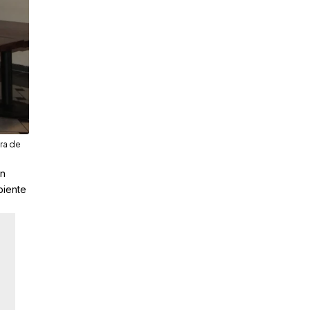
ra de
un
biente