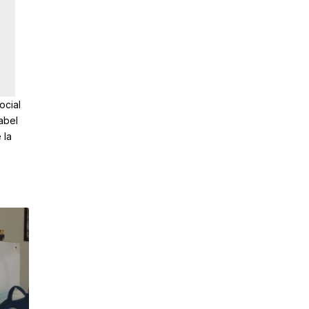
ocial
abel
 la