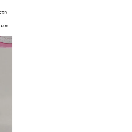
 con
, con