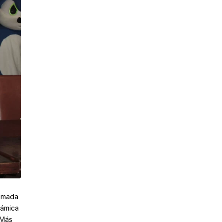
ramada
námica
 Más