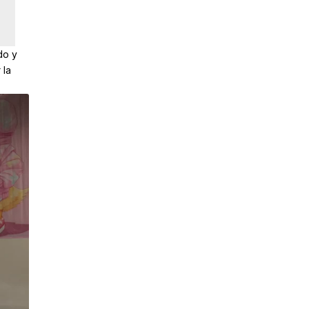
do y
 la