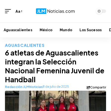
Aa
Aguascalientes
México
Mundo
Los Sucesos
AGUASCALIENTES
6 atletas de Aguascalientes
integran la Selección
Nacional Femenina Juvenil de
Handball
Redacción JLMNoticias
8 de julio de 2025
Compartir