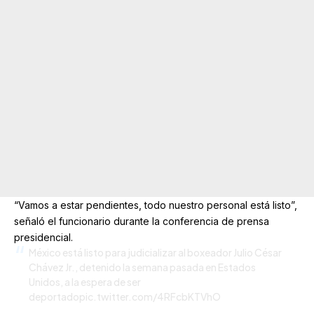
“Vamos a estar pendientes, todo nuestro personal está listo”,
señaló el funcionario durante la conferencia de prensa
presidencial.
México está listo para judicializar al boxeador Julio César
Chávez Jr., detenido la semana pasada en Estados
Unidos, a la espera de ser
deportado
pic.twitter.com/4RFcbKTVhO