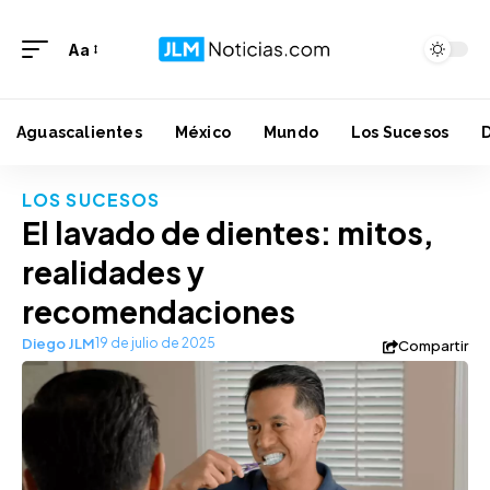
Aa
Aguascalientes
México
Mundo
Los Sucesos
LOS SUCESOS
El lavado de dientes: mitos,
realidades y
recomendaciones
Diego JLM
19 de julio de 2025
Compartir