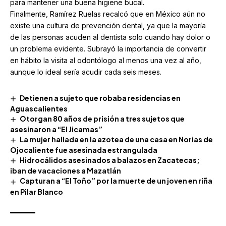
para mantener una buena higiene bucal.
Finalmente, Ramírez Ruelas recalcó que en México aún no
existe una cultura de prevención dental, ya que la mayoría
de las personas acuden al dentista solo cuando hay dolor o
un problema evidente. Subrayó la importancia de convertir
en hábito la visita al odontólogo al menos una vez al año,
aunque lo ideal sería acudir cada seis meses.
Detienen a sujeto que robaba residencias en
Aguascalientes
Otorgan 80 años de prisión a tres sujetos que
asesinaron a “El Jicamas”
La mujer hallada en la azotea de una casa en Norias de
Ojocaliente fue asesinada estrangulada
Hidrocálidos asesinados a balazos en Zacatecas;
iban de vacaciones a Mazatlán
Capturan a “El Toño” por la muerte de un joven en riña
en Pilar Blanco