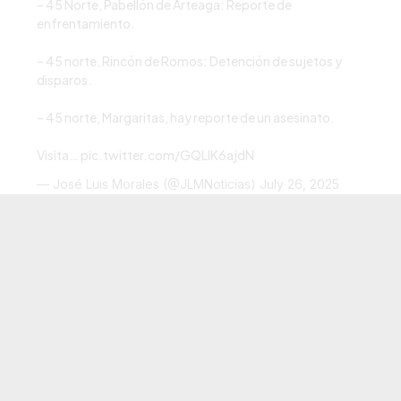
– 45 Norte, Pabellón de Arteaga: Reporte de
enfrentamiento.
– 45 norte, Rincón de Romos: Detención de sujetos y
disparos.
– 45 norte, Margaritas, hay reporte de un asesinato.
Visita…
pic.twitter.com/GQLIK6ajdN
— José Luis Morales (@JLMNoticias)
July 26, 2025