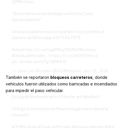
JLMNoticias.
"Al momento antes de llegar a la Punta Cosio,
Aguascalientes"
Gracias a quienes nos comparten fotos y videos al
número de WhatsApp 449 343 7978.
Visita
https://t.co/sggMRoj1FK
#JLMNoticias
#JoséLuisMorales
…
https://t.co/aKGPjYPvoz
pic.twitter.com/Tg1cBMMrJ9
— José Luis Morales (@JLMNoticias)
July 26, 2025
También se reportaron
bloqueos carreteros
, donde
vehículos fueron utilizados como barricadas e incendiados
para impedir el paso vehicular.
Está grande el pedo en la 45 Norte, en Pabellón!!
Ya llegó la Secretaría de Marina al lugar para calmar la
situación!
#JLMNoticias
#JoséLuisMorales
#Aguascalientes
#Ags