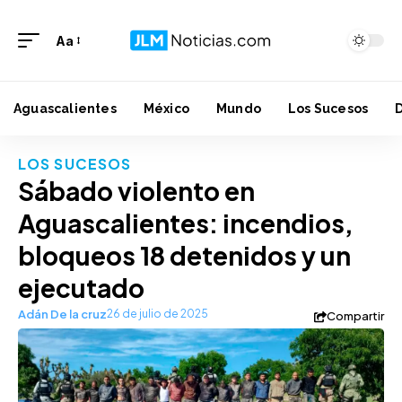
Aa
Aguascalientes
México
Mundo
Los Sucesos
LOS SUCESOS
Sábado violento en
Aguascalientes: incendios,
bloqueos 18 detenidos y un
ejecutado
Adán De la cruz
26 de julio de 2025
Compartir