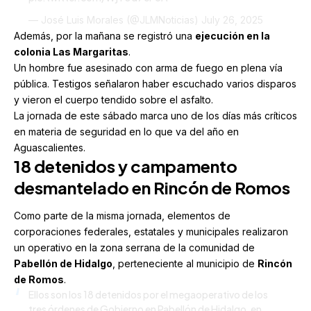
— José Luis Morales (@JLMNoticias)
July 26, 2025
Además, por la mañana se registró una
ejecución en la
colonia Las Margaritas
.
Un hombre fue asesinado con arma de fuego en plena vía
pública. Testigos señalaron haber escuchado varios disparos
y vieron el cuerpo tendido sobre el asfalto.
La jornada de este sábado marca uno de los días más críticos
en materia de seguridad en lo que va del año en
Aguascalientes.
18 detenidos y campamento
desmantelado en Rincón de Romos
Como parte de la misma jornada, elementos de
corporaciones federales, estatales y municipales realizaron
un operativo en la zona serrana de la comunidad de
Pabellón de Hidalgo
, perteneciente al municipio de
Rincón
de Romos
.
Ellos son los 18 detenidos por el megaoperativo de los
tres órdenes de Gobierno en Pabellón de Hidalgo, en