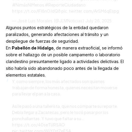
#NimásNiMenos
#ReporteCiudadano
https://t.co/lFI8nOJdQ8
pic.twitter.com/ArSM6qEspg
— José Luis Morales (@JLMNoticias)
July 26, 2025
Algunos puntos estratégicos de la entidad quedaron
paralizados, generando afectaciones al tránsito y un
despliegue de fuerzas de seguridad.
En
Pabellón de Hidalgo
, de manera extraoficial, se informó
sobre el hallazgo de un posible campamento o laboratorio
clandestino presuntamente ligado a actividades delictivas. El
sitio habría sido abandonado poco antes de la llegada de
elementos estatales.
Y, como siempre, los más afectados son quienes
trabajan de forma honesta, quienes necesitan moverse
para llevar el pan a la casa.
Así le pasó a una tallerista, que nos comparte su reporte.
Debía llegar a Zacatecas, pero le tocó pasar por los
ponchallantas. Y tuvo que faltar a su…
https://t.co/40seTURSAO
pic.twitter.com/WjY0d7eF5A