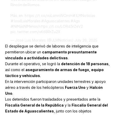
Rincón de Romos.
Más, en:
https://t.co/vuLsmnWOmH
#JLMNoticias
#JoséLuisMorales
#Aguascalientes
#Ags
#NiMásNIMenos
https://t.co/LORd3rZeV2
pic.twitter.com/vK6BRrZu2X
— José Luis Morales (@JLMNoticias)
July 26, 2025
El despliegue se derivó de labores de inteligencia que
permitieron ubicar un
campamento presuntamente
vinculado a actividades delictivas
.
Durante el operativo, se logró la
detención de 18 personas
,
así como el
aseguramiento de armas de fuego, equipo
táctico y vehículos
.
En la intervención participaron unidades terrestres y apoyo
aéreo a través de los helicópteros
Fuerza Uno
y
Halcón
Uno
.
Los detenidos fueron trasladados y presentados ante la
Fiscalía General de la República
y la
Fiscalía General del
Estado de Aguascalientes
, junto con los objetos