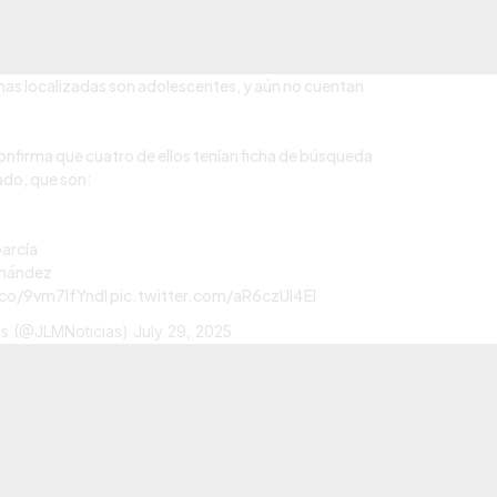
nas localizadas son adolescentes, y aún no cuentan
onfirma que cuatro de ellos tenían ficha de búsqueda
tado, que son:
arcía
rnández
.co/9vm7lfYndl
pic.twitter.com/aR6czUI4El
es (@JLMNoticias)
July 29, 2025