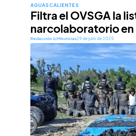
AGUASCALIENTES
Filtra el OVSGA la li
narcolaboratorio e
29 de julio de 2025
Redacción JLMNoticias