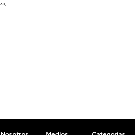
za,
Nosotros
Medios
Categorías