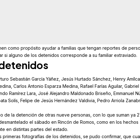
nen como propósito ayudar a familias que tengan reportes de pers
 si alguno de los detenidos corresponde a su familiar extraviado.
e detenidos
uro Sebastián García Yáñez, Jesús Hurtado Sánchez, Henry Amílca
Medina, Carlos Antonio Esparza Medina, Rafael Farías Aguilar, Gabriel
ando Ramírez Lara, José Alejandro Maldonado Briseño, Emmanuel N
pata Solís, Felipe de Jesús Hernández Valdivia, Pedro Arriola Zanabr
ado de la detención de otras nueve personas, con lo que suman ya 2
io desmantelado el sábado en Rincón de Romos, como en los hechos
e en distintas partes del estado.
as primeras fotografías de los detenidos, se pudo confirmar, que
cua