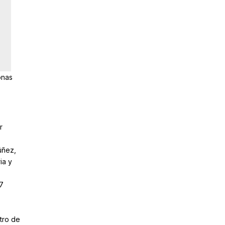
onas
r
úñez,
ia y
7
tro de