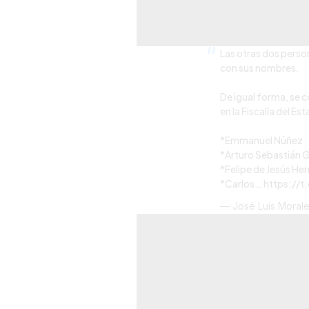
Las otras dos perso
con sus nombres.
De igual forma, se c
en la Fiscalía del Es
*Emmanuel Núñez
*Arturo Sebastián G
*Felipe de Jesús He
*Carlos…
https://t
— José Luis Moral