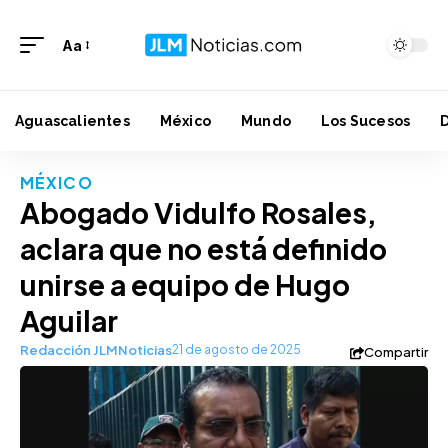
Aa
Aguascalientes
México
Mundo
Los Sucesos
MÉXICO
Abogado Vidulfo Rosales,
aclara que no está definido
unirse a equipo de Hugo
Aguilar
Redacción JLMNoticias
21 de agosto de 2025
Compartir