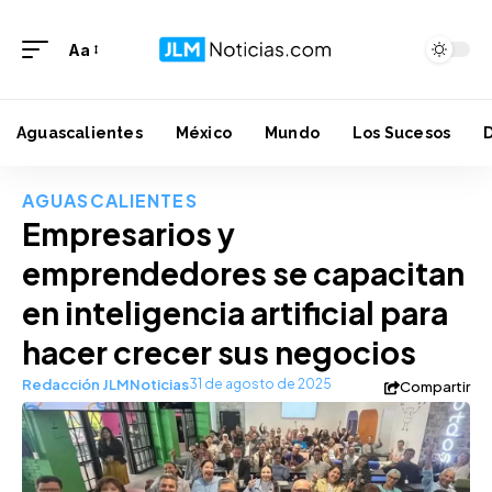
Aa
Aguascalientes
México
Mundo
Los Sucesos
AGUASCALIENTES
Empresarios y
emprendedores se capacitan
en inteligencia artificial para
hacer crecer sus negocios
Redacción JLMNoticias
31 de agosto de 2025
Compartir