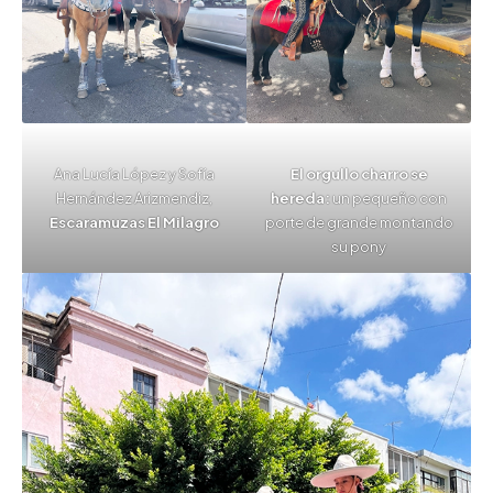
Ana Lucía López y Sofía
El orgullo charro se
Hernández Arizmendiz,
hereda:
un pequeño con
Escaramuzas El Milagro
porte de grande montando
su pony