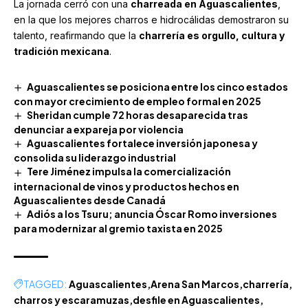
La jornada cerró con una
charreada en Aguascalientes
,
en la que los mejores charros e hidrocálidas demostraron su
talento, reafirmando que la
charrería es orgullo, cultura y
tradición mexicana
.
Aguascalientes se posiciona entre los cinco estados
con mayor crecimiento de empleo formal en 2025
Sheridan cumple 72 horas desaparecida tras
denunciar a expareja por violencia
Aguascalientes fortalece inversión japonesa y
consolida su liderazgo industrial
Tere Jiménez impulsa la comercialización
internacional de vinos y productos hechos en
Aguascalientes desde Canadá
Adiós a los Tsuru; anuncia Óscar Romo inversiones
para modernizar al gremio taxista en 2025
TAGGED:
Aguascalientes
Arena San Marcos
charrería
charros y escaramuzas
desfile en Aguascalientes