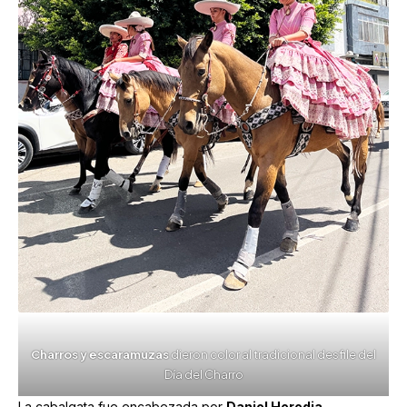
Charros y escaramuzas
dieron color al tradicional desfile del
Día del Charro
La cabalgata fue encabezada por
Daniel Heredia
,