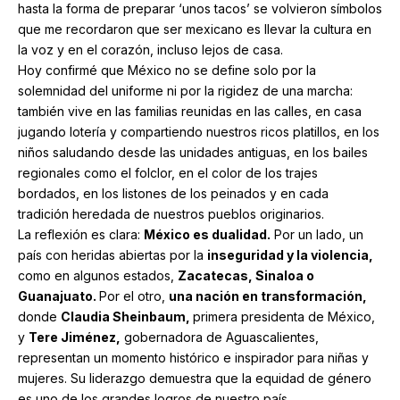
hasta la forma de preparar ‘unos tacos’ se volvieron símbolos
que me recordaron que ser mexicano es llevar la cultura en
la voz y en el corazón, incluso lejos de casa.
Hoy confirmé que México no se define solo por la
solemnidad del uniforme ni por la rigidez de una marcha:
también vive en las familias reunidas en las calles, en casa
jugando lotería y compartiendo nuestros ricos platillos, en los
niños saludando desde las unidades antiguas, en los bailes
regionales como el folclor, en el color de los trajes
bordados, en los listones de los peinados y en cada
tradición heredada de nuestros pueblos originarios.
La reflexión es clara:
México es dualidad.
Por un lado, un
país con heridas abiertas por la
inseguridad y la violencia,
como en algunos estados,
Zacatecas, Sinaloa o
Guanajuato.
Por el otro,
una nación en transformación,
donde
Claudia Sheinbaum,
primera presidenta de México,
y
Tere Jiménez,
gobernadora de Aguascalientes,
representan un momento histórico e inspirador para niñas y
mujeres. Su liderazgo demuestra que la equidad de género
es uno de los grandes logros de nuestro país.