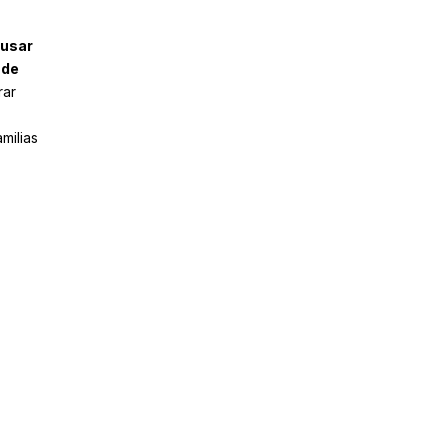
usar
 de
rar
milias