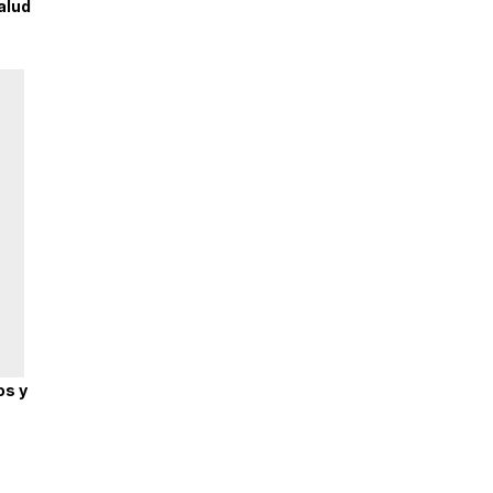
alud
os y