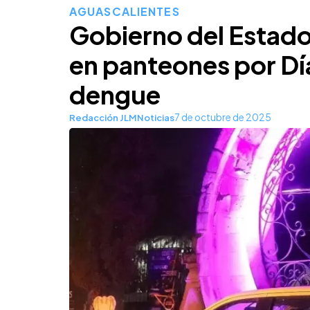
AGUASCALIENTES
Gobierno del Estado
en panteones por Día
dengue
7 de octubre de 2025
Redacción JLMNoticias