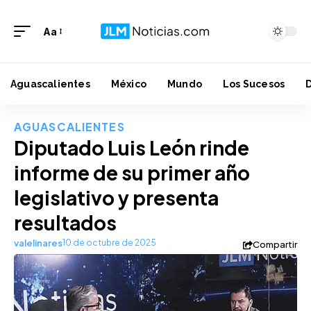
Aa
Aguascalientes
México
Mundo
Los Sucesos
AGUASCALIENTES
Diputado Luis León rinde
informe de su primer año
legislativo y presenta
resultados
valelinares
10 de octubre de 2025
Compartir