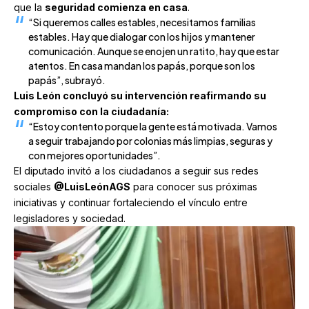
que la
seguridad comienza en casa
.
“Si queremos calles estables, necesitamos familias
estables. Hay que dialogar con los hijos y mantener
comunicación. Aunque se enojen un ratito, hay que estar
atentos. En casa mandan los papás, porque son los
papás”, subrayó.
Luis León concluyó su intervención reafirmando su
compromiso con la ciudadanía:
“Estoy contento porque la gente está motivada. Vamos
a seguir trabajando por colonias más limpias, seguras y
con mejores oportunidades”.
El diputado invitó a los ciudadanos a seguir sus redes
sociales
@LuisLeónAGS
para conocer sus próximas
iniciativas y continuar fortaleciendo el vínculo entre
legisladores y sociedad.