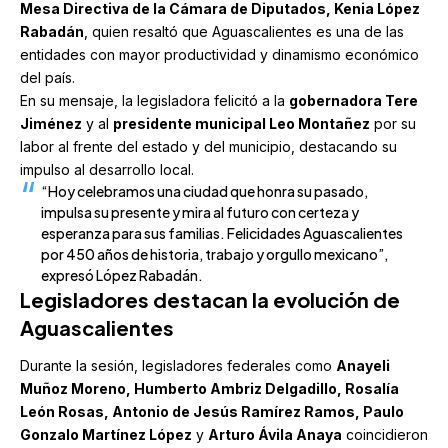
Mesa Directiva de la Cámara de Diputados, Kenia López
Rabadán
, quien resaltó que Aguascalientes es una de las
entidades con mayor productividad y dinamismo económico
del país.
En su mensaje, la legisladora felicitó a la
gobernadora
Tere
Jiménez
y al
presidente municipal Leo Montañez
por su
labor al frente del estado y del municipio, destacando su
impulso al desarrollo local.
“Hoy celebramos una ciudad que honra su pasado,
impulsa su presente y mira al futuro con certeza y
esperanza para sus familias. Felicidades Aguascalientes
por 450 años de historia, trabajo y orgullo mexicano”,
expresó López Rabadán.
Legisladores destacan la evolución de
Aguascalientes
Durante la sesión, legisladores federales como
Anayeli
Muñoz Moreno, Humberto Ambriz Delgadillo, Rosalía
León Rosas, Antonio de Jesús Ramírez Ramos, Paulo
Gonzalo Martínez López
y
Arturo Ávila Anaya
coincidieron