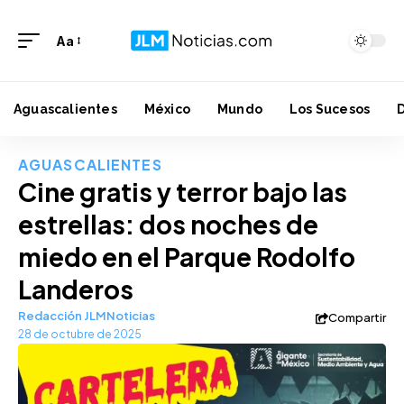
Aa
Aguascalientes
México
Mundo
Los Sucesos
AGUASCALIENTES
Cine gratis y terror bajo las
estrellas: dos noches de
miedo en el Parque Rodolfo
Landeros
Redacción JLMNoticias
Compartir
28 de octubre de 2025