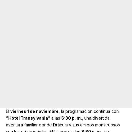
El
viernes 1 de noviembre
, la programación continúa con
“Hotel Transylvania”
a las
6:30 p. m.
, una divertida
aventura familiar donde Drácula y sus amigos monstruosos
son los protagonistas. Más tarde, a las
8:30 p. m.
, se