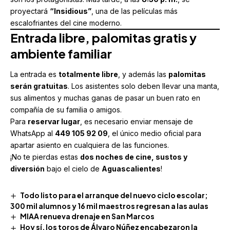
proyectará
“Insidious”
, una de las películas más
escalofriantes del cine moderno.
Entrada libre, palomitas gratis y
ambiente familiar
La entrada es
totalmente libre
, y además las
palomitas
serán gratuitas
. Los asistentes solo deben llevar una manta,
sus alimentos y muchas ganas de pasar un buen rato en
compañía de su familia o amigos.
Para
reservar lugar
, es necesario enviar mensaje de
WhatsApp al
449 105 92 09
, el único medio oficial para
apartar asiento en cualquiera de las funciones.
¡No te pierdas estas
dos noches de cine, sustos y
diversión
bajo el cielo de
Aguascalientes
!
Todo listo para el arranque del nuevo ciclo escolar;
300 mil alumnos y 16 mil maestros regresan a las aulas
MIAA renueva drenaje en San Marcos
Hoy sí, los toros de Álvaro Núñez encabezaron la